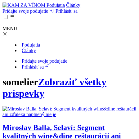
Podujatia
Články
Pridajte svoje podujatie
Prihlásiť sa
MENU
Podujatia
Články
Pridajte svoje podujatie
Prihlásiť sa
somelier
Zobraziť všetky
príspevky
Miroslav Balla, Selaví: Segment
kvalitných wine&dine reštaurácií ani