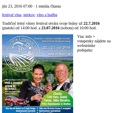
jún 23, 2016 07:00 · 1 minúta čítania
festival vína
,
strekov
,
víno a hudba
Tradičný letný vínny festival otvára svoje brány už
22.7.2016
(piatok) od 14:00 hod. a
23.07.2016
(sobota) od 10:00 hod.
Viac info +
vstupenky nájdete na
webstránke
podujatia: