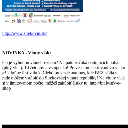
http://www.strekovin.sk/
NOVINKA - Vínny vlak:
Čo je výhodou vínneho vlaku? Na palube čaká cestujúcich pohár
(plný vína), 10 žetónov a vstupenka! Po veselom cestovaní vo vlaku
až k bráne festivalu každého prevezie autobus, kde BEZ státia v
rade môžete vstúpiť do Strekovskej vínnej republiky! Na vínny vlak
si v limitovanom počte môžeš zakúpiť lístky tu: http://bit.ly/sfv-e-
shop