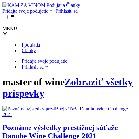
Podujatia
Články
Pridajte svoje podujatie
Prihlásiť sa
MENU
Podujatia
Články
Pridajte svoje podujatie
Prihlásiť sa
master of wine
Zobraziť všetky
príspevky
Poznáme výsledky prestížnej súťaže
Danube Wine Challenge 2021