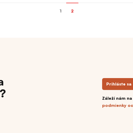
1
2
a
Prihláste sa
h?
Záleží nám na
podmienky oc