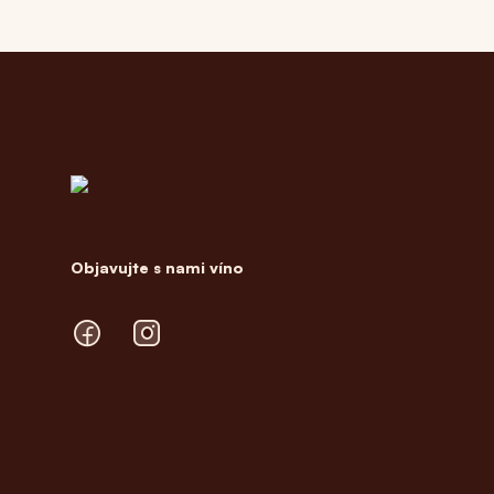
Footer
Objavujte s nami víno
Facebook
Instagram