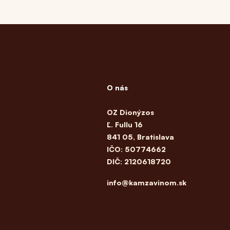
O nás
OZ Dionýzos
Ľ. Fullu 16
841 05, Bratislava
IČO: 50774662
DIČ: 2120618720
info@kamzavinom.sk