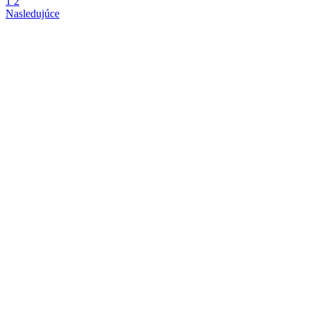
1
2
Nasledujúce