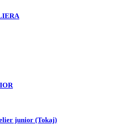
ELIERA
NIOR
lier junior (Tokaj)