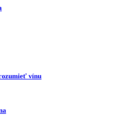
a
orozumieť vínu
na