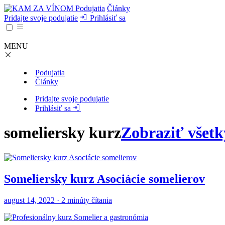
Podujatia
Články
Pridajte svoje podujatie
Prihlásiť sa
MENU
Podujatia
Články
Pridajte svoje podujatie
Prihlásiť sa
someliersky kurz
Zobraziť všetk
Someliersky kurz Asociácie somelierov
august 14, 2022 · 2 minúty čítania