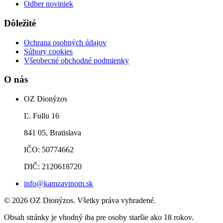
Odber noviniek
Dôležité
Ochrana osobných údajov
Súbory cookies
Všeobecné obchodné podmienky
O nás
OZ Dionýzos
Ľ. Fullu 16
841 05, Bratislava
IČO: 50774662
DIČ: 2120618720
info@kamzavinom.sk
© 2026 OZ Dionýzos. Všetky práva vyhradené.
Obsah stránky je vhodný iba pre osoby staršie ako 18 rokov.