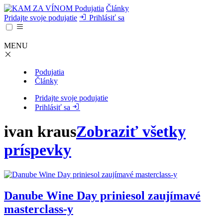
Podujatia
Články
Pridajte svoje podujatie
Prihlásiť sa
MENU
Podujatia
Články
Pridajte svoje podujatie
Prihlásiť sa
ivan kraus
Zobraziť všetky
príspevky
Danube Wine Day priniesol zaujímavé
masterclass-y