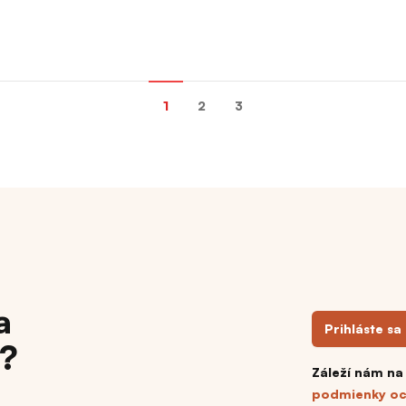
1
2
3
a
Prihláste sa
h?
Záleží nám na
podmienky oc