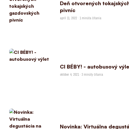
Deň otvorených tokajskýc
pivníc
apríl 11, 2022 · 1 minúta čítania
CI BÉBY! - autobusový výle
október 4, 2021 · 3 minúty čítania
Novinka: Virtuálna degustá