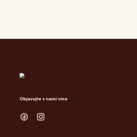
Footer
Objavujte s nami víno
Facebook
Instagram