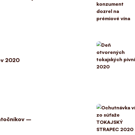
ov 2020
atočníkov –