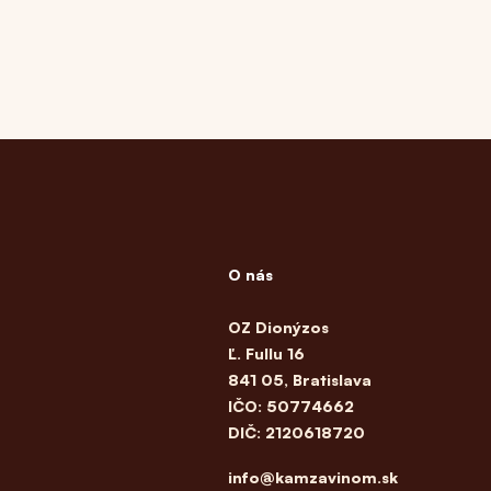
O nás
OZ Dionýzos
Ľ. Fullu 16
841 05, Bratislava
IČO: 50774662
DIČ: 2120618720
info@kamzavinom.sk