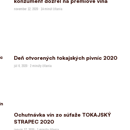
konzument dozrel na prémiové vína
november 12, 2020 · 14 minút čítania
Deň otvorených tokajských pivníc 2020
júl 6, 2020 · 2 minúty čítania
Ochutnávka vín zo súťaže TOKAJSKÝ
STRAPEC 2020
január 27, 2020 · 1 minúta čítania