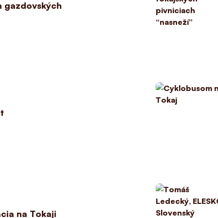
h gazdovských
t
cia na Tokaji