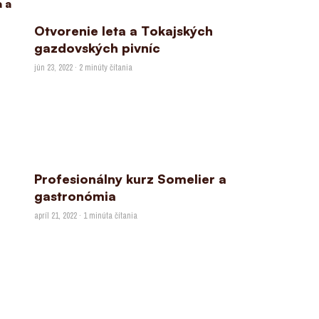
Otvorenie leta a Tokajských
gazdovských pivníc
jún 23, 2022 · 2 minúty čítania
Profesionálny kurz Somelier a
gastronómia
apríl 21, 2022 · 1 minúta čítania