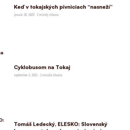
Keď v tokajských pivniciach “nasneží”
január 26, 2022 · 2 minúty čítania
Cyklobusom na Tokaj
september 2, 2021 · 1 minúta čítania
Tomáš Ledecký, ELESKO: Slovenský