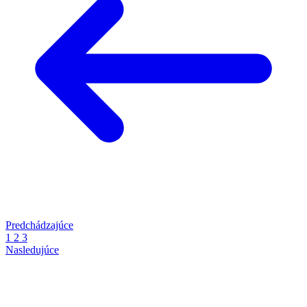
Predchádzajúce
1
2
3
Nasledujúce