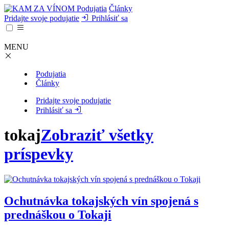
Podujatia
Články
Pridajte svoje podujatie
Prihlásiť sa
MENU
Podujatia
Články
Pridajte svoje podujatie
Prihlásiť sa
tokaj
Zobraziť všetky
príspevky
Ochutnávka tokajských vín spojená s
prednáškou o Tokaji