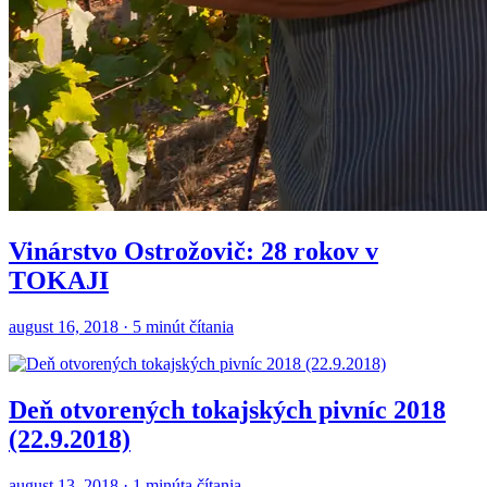
Vinárstvo Ostrožovič: 28 rokov v
TOKAJI
august 16, 2018 · 5 minút čítania
Deň otvorených tokajských pivníc 2018
(22.9.2018)
august 13, 2018 · 1 minúta čítania