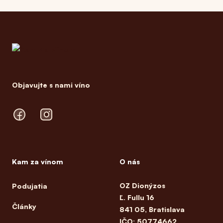
Footer
Objavujte s nami víno
Facebook
Instagram
Kam za vínom
O nás
OZ Dionýzos
Podujatia
Ľ. Fullu 16
Články
841 05, Bratislava
IČO: 50774662